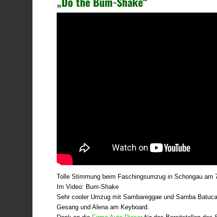
„Do the Bum-Shake“
Tolle Stimmung beim Faschingsumzug in Schongau am 7
Im Video: Bum-Shake
Sehr cooler Umzug mit Sambareggae und Samba Batucad
Gesang und Alena am Keyboard.