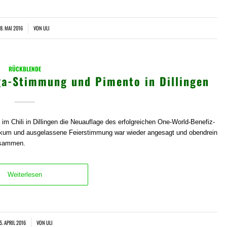
8. MAI 2016
VON
ULI
RÜCKBLENDE
ga-Stimmung und Pimento in Dillingen
m Chili in Dillingen die Neuauflage des erfolgreichen One-World-Benefiz-
ublikum und ausgelassene Feierstimmung war wieder angesagt und obendrein
usammen.
Weiterlesen
5. APRIL 2016
VON
ULI
/