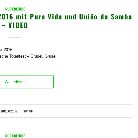
RÜCKBLENDE
2016 mit Pura Vida und União do Samba
– VIDEO
r 2016.
sche Totenfest – Grusel, Grusel!
Weiterlesen
 FEBRUAR 2016
VON
ULI
/
RÜCKBLENDE