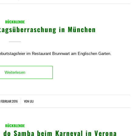
RÜCKBLENDE
stagsüberraschung in München
eburtstagsfeier im Restaurant Brunnwart am Englischen Garten.
Weiterlesen
. FEBRUAR 2016
VON
ULI
/
RÜCKBLENDE
o do Samba beim Karneval in Verona