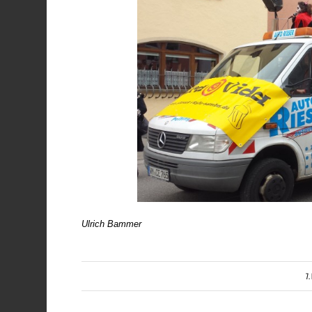
Ulrich Bammer
7.