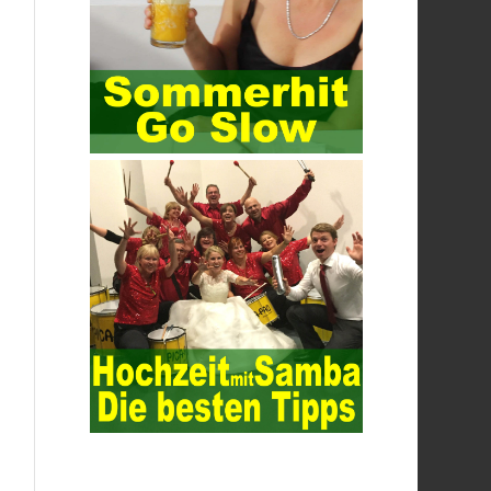
key, the network key shared by both
parties is required. The data is transmitted
and received. Processing can ensure the
security of the data. In this process, the
encryption key can hide the data
information, and other settings can be
made. The main purpose is to ensure the
security of the data. The security function
of the encryption key has become a very
important part of the security of the
Internet. In the course of operation, it is
necessary to raise the awareness of the
security risks of the Internet network
technology and prevent the theft of
Internet data. The On-site Audit
Implementation System (AO) has played a
huge role in auditing. It provides a large
number of transformation templates for
easy collection and conversion of financial
data and business data. At the same time,
the database technology also plays a
300-