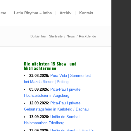
rse
Latin Rhythm – Infos
Archiv
Kontakt
Du bist hier:
Startseite
/
News
/
Rückblende
Die nächsten 15 Show- und
Mitmachtermine
23.08.2026:
Pura Vida | Sommerfest
bei Mazda Rieser | Peiting
05.09.2026:
Pica-Pau l private
Hochzeitsfeier in Augsburg
12.09.2026:
Pica-Pau l private
Geburtstagsfeier in Karlsfeld / Dachau
13.09.2026:
União do Samba l
Halbmarathon Friedberg
13.09.2026:
União do Samba l Hardy's