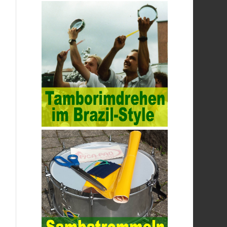
technology. More and more network
technologies are playing our lives and
raising awareness of network security. The
security of the network environment
requires the support of all aspects of
society. It also requires network
administrators to improve their own quality.
It also needs the audience to raise
awareness of network security. Only the
elements meet Practise Questions the
standard requirements. Computer
Test
PDF Study Guide
network security can be
improved. At present, domestic research
and practice on training project
management is still relatively rare. The
main reason for enterprise project
management training is that on the one
hand, most training managers know little
about project management, and there are
fewer masters; Compared with training
managers who understand project
management, project management