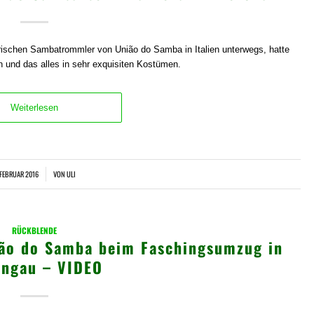
rischen Sambatrommler von União do Samba in Italien unterwegs, hatte
 und das alles in sehr exquisiten Kostümen.
Weiterlesen
 FEBRUAR 2016
VON
ULI
/
RÜCKBLENDE
ião do Samba beim Faschingsumzug in
ongau – VIDEO