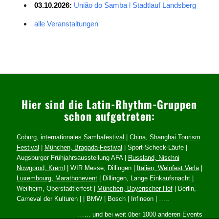
03.10.2026:
União do Samba l Stadtlauf Landsberg
alle Veranstaltungen
Hier sind die Latin-Rhythm-Gruppen
schon aufgetreten:
Coburg, internationales Sambafestival
|
China, Shanghai Tourism
Festival
|
München, Bragadá-Festival
| Sport-Scheck-Läufe |
Augsburger Frühjahrsausstellung AFA |
Russland, Nischni
Nowgorod, Kreml
| WIR Messe, Dillingen |
Italien, Weinfest Verla
|
Luxembourg, Marathonevent
| Dillingen, Lange Einkaufsnacht |
Weilheim, Oberstadtlerfest |
München, Bayerischer Hof
| Berlin,
Carneval der Kulturen | | BMW | Bosch | Infineon | …..
…… und bei weit über 1000 anderen Events