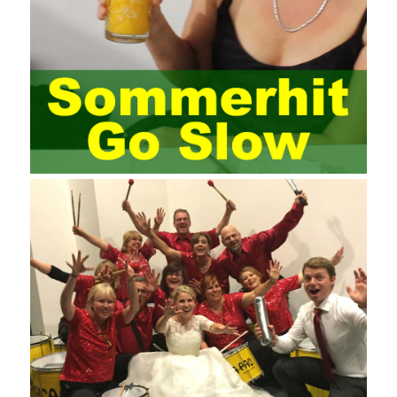
and there are fewer masters; Compared with training managers
who understand project management, project management
professionals know that training management is rare. Into the
management training industry, in the same year began to contact
the basic principles and knowledge of project management. Begin
system learning project management theory system. Pass the
exam and qualify for PMP (Project Management Professional).
Since then, I have been continuously learning about project
management, and I have applied and practiced the theory of
project management in training management. Audit of information
systems. From the system itself, both hardware and software
have the possibility of failure. The completeness of the software
function is also one of the risks of the system operation. The
connection between the ERP system and other systems is the
key factor affecting the system operation. To ensure the normal
operation of the ERP system and reduce the operational risks, it
is also essential to the risk management and audit of the ERP
system and other information systems connected to it, including
the development and design of the system, the software
program, and the system control. Auditing of functional division,
hardware architecture, backup mode and effects, troubleshooting