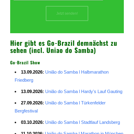
Hier gibt es Go-Brazil demnächst zu
sehen (incl. Uniao do Samba)
Go-Brazil Show
13.09.2026:
União do Samba l Halbmarathon
Friedberg
13.09.2026:
União do Samba l Hardy's Lauf Gauting
27.09.2026:
União do Samba l Türkenfelder
Bergfestival
03.10.2026:
União do Samba l Stadtlauf Landsberg
11.10.2026:
União do Samba l Marathon in München