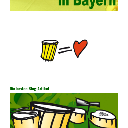
continuously strengthen the exchanges between teachers and
students and management personnel to promote common
progress. Network data encryption is actually the protection of
the user network. It mainly uses the encrypted key to protect the
Internet information and the transmitted data. For the encryption
key, the network key shared by both parties is required. The data
is transmitted and received. Processing can ensure the security
of the data. In this process, the encryption key can hide the data
information, and other settings can be made. The main purpose
is to ensure the security of the data. The security function of the
encryption key has become a very important part of the security
of the Internet. In the course of operation, it is necessary to raise
the awareness of the security risks of the Internet network
technology and prevent the theft of Internet data. The On-site
Audit Implementation System (AO) has played a huge role in
Die besten Blog-Artikel
auditing. It provides a large number of transformation templates
for easy collection and conversion of financial data and business
data. At the same time, the database technology also plays a
300-135 Online Exam Practice
role in the collection and
conversion. Using the import and export functions and backup
functions of various databases such as SQL Server, ACCESS,