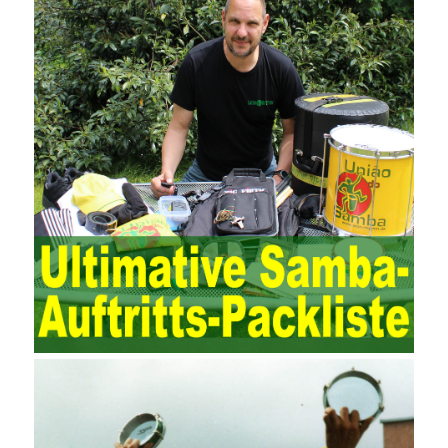
and review of the accounting software operation and the review of
the security control measures in the program, such as the setting
of personnel permissions.
The expansion of the content and scope of the audit puts higher
demands on auditors. As can be seen from the management
ideas, the management direction and objects of the two are
different. The IT operation and maintenance management idea is
to maintain and manage the state of daily operation and
maintenance work with IT resources as the management object.
The management idea of ??ITSM is to manage the IT service
process by using IT services as the management object. In other
words, the former is the data acquisition and management of the
various IT elements in the IT resources, and the latter manages
the IT services provided by the IT resources in a streamlined
manner. Amazon IQ is an example of how Amazon combines a
deep understanding of the retail market with its niche cloud
computing platform. The service uses best practices for
managing the seller’s community and applies it to technical
consulting. Chengdu enterprise project management training
software supports enterprises in the project management process
through software for Online cost, contract, schedule, materials,