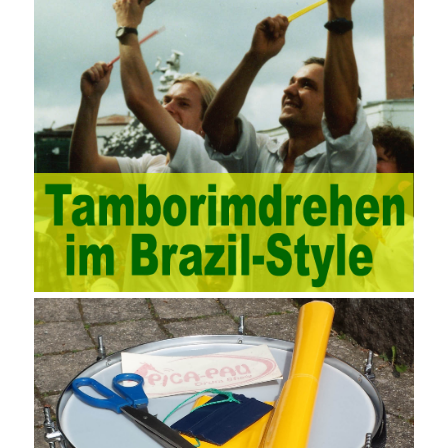
documents, quality and other fields for unified management and
regulation, throughout the entire process chain, including: building
electrical, water Industrial ports, design institutes, software
development, real estate, construction, security and fire
protection, large-scale factory construction, mine construction
and other industries. Intrinsic needs: The development of auditing
itself increasingly reflects the shortcomings of traditional auditing
methods, and also promotes the application of computer
technology methods in auditing. With the rapid development of
China’s economy, the intensity of audit supervision has been
strengthened, and the scope of audit has
AWS-SYSOPS Exam
Study Materials
been continuously expanded: from the original
financial and financial audit development to the benefit audit,
from the basic audit of accounts to the basic audit of systems,
the audit of risk-based audits, and the development of post-audit.
In the event, before the audit. Faced with such a development
situation, the traditional audit method shows its shortcomings
such as low efficiency and narrow scope of auditing. It is
increasingly unable to complete audit tasks in time and achieve
audit Official Certification Guide First Edition objectives. In the
aspect of audit management, the establishment of the audit
quality control system requires the auditing authority to move the