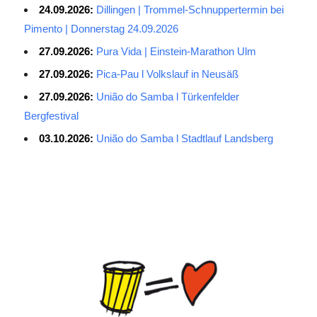
24.09.2026:
Dillingen | Trommel-Schnuppertermin bei
Pimento | Donnerstag 24.09.2026
27.09.2026:
Pura Vida | Einstein-Marathon Ulm
27.09.2026:
Pica-Pau l Volkslauf in Neusäß
27.09.2026:
União do Samba l Türkenfelder
Bergfestival
03.10.2026:
União do Samba l Stadtlauf Landsberg
Average Salary for AWS Certified Developers – Assistant
Certification: $114,473. It is best to keep the lead in at least two
or three questions in the exam process, especially for students
with normal psychological quality. When the last 10 questions are
made, it is easy to make it easy, and the content of the topic is
easy to do first. The first record of the sweep, and then return to
sweep a few sweeps, hope to do more to spend a little time, no
hope must be decisive. ITSM is a process-based approach that