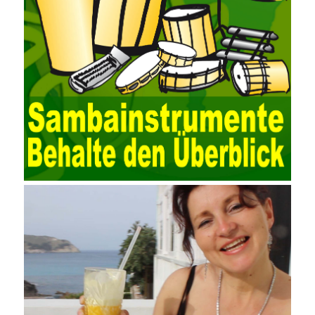
EXCEL, DBASE, and ORACLE, the conversion of the data
format has met the auditing needs of auditors. Data collection is
realized through a user-defined data source. After the user uses
the data source (ODBC) in the operating system to establish a
user data source through the data source manager, the data
collection function of the AO can be used to connect to the user-
defined data. Source, to achieve the import and acquisition of
data. Computer network security is a problem that is highly
valued at present. Network security affects people all the time.
official cert guide Nowadays, people are rapidly developing
through network security technology. More and more network
technologies are playing our lives and raising awareness of
network security. The security of the network environment
requires the support of all aspects of society. It also requires
network administrators to improve their own quality. It also needs
the audience to raise awareness of network security. Only the
elements meet Practise Questions the standard requirements.
Computer
Test PDF Study Guide
network security can be
improved. At present, domestic research and practice on training
project management is still relatively rare. The main reason for
enterprise project management training is that on the one hand,
most training managers know little about project management,