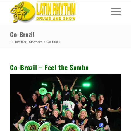
Go-Brazil
Du bist hier:
Startseite
/
Go-Brazil
Go-Brazil – Feel the Samba