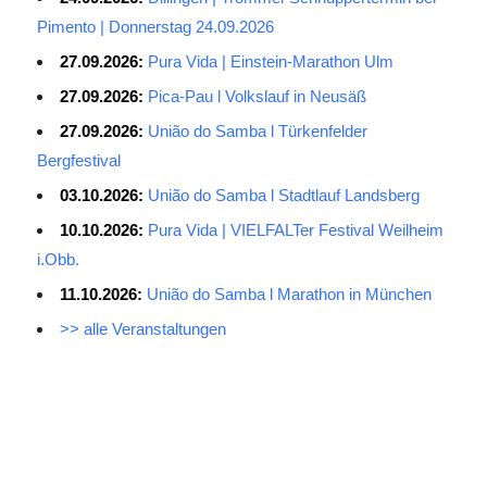
Pimento | Donnerstag 24.09.2026
27.09.2026:
Pura Vida | Einstein-Marathon Ulm
27.09.2026:
Pica-Pau l Volkslauf in Neusäß
27.09.2026:
União do Samba l Türkenfelder
Bergfestival
03.10.2026:
União do Samba l Stadtlauf Landsberg
10.10.2026:
Pura Vida | VIELFALTer Festival Weilheim
i.Obb.
11.10.2026:
União do Samba l Marathon in München
>> alle Veranstaltungen
Average Salary for AWS Certified Developers – Assistant
Certification: $114,473. It is best to keep the lead in at least two
or three questions in the exam process, especially for students