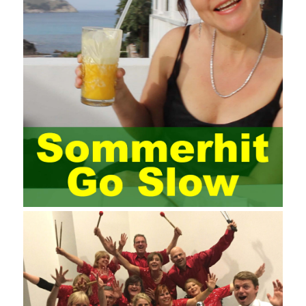
Computer
Test PDF Study Guide
network security can be
improved. At present, domestic research and practice on training
project management is still relatively rare. The main reason for
enterprise project management training is that on the one hand,
most training managers know little about project management,
and there are fewer masters; Compared with training managers
who understand project management, project management
professionals know that training management is rare. Into the
management training industry, in the same year began to contact
the basic principles and knowledge of project management. Begin
system learning project management theory system. Pass the
exam and qualify for PMP (Project Management Professional).
Since then, I have been continuously learning about project
management, and I have applied and practiced the theory of
project management in training management. Audit of information
systems. From the system itself, both hardware and software
have the possibility of failure. The completeness of the software
function is also one of the risks of the system operation. The
connection between the ERP system and other systems is the
key factor affecting the system operation. To ensure the normal
operation of the ERP system and reduce the operational risks, it