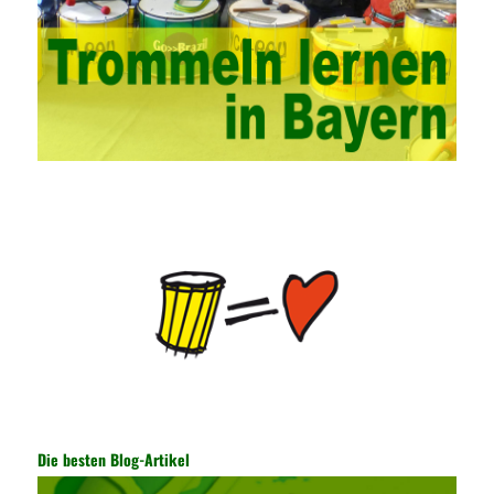
network security management courses, strengthen the
professional skills of managers, prevent and control the
emergence of formal security management, and continuously
Vce guide them to carry out practical operations to improve the
hands-on ability of network administrators. Finally, we must
continuously strengthen the exchanges between teachers and
students and management personnel to promote common
progress. Network data encryption is actually the protection of
the user network. It mainly uses the encrypted key to protect the
Internet information and the transmitted data. For the encryption
key, the network key shared by both parties is required. The data
is transmitted and received. Processing can ensure the security
of the data. In this process, the encryption key can hide the data
information, and other settings can be made. The main purpose
is to ensure the security of the data. The security function of the
encryption key has become a very important part of the security
of the Internet. In the course of operation, it is necessary to raise
the awareness of the security risks of the Internet network
technology and prevent the theft of Internet data. The On-site
Audit Implementation System (AO) has played a huge role in
Die besten Blog-Artikel
auditing. It provides a large number of transformation templates