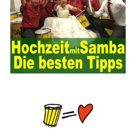
is also essential to the risk management and audit of the ERP
system and other information systems connected to it, including
the development and design of the system, the software
program, and the system control. Auditing of functional division,
hardware architecture, backup mode and effects, troubleshooting
solutions and risk response measures, and system risk
identification and evaluation systems. The development of
computer networks Todd Lammle Books is inseparable from the
support of the government. It is necessary to attach great
importance to network security and the rapid development
planning of computer security technology. The state vigorously
advocates the maintenance of network security technologies and
combines multiple departments to form a certain defense
department. According to firewall applications and encryption
keys and other defense tools to promote the development of
network security technology, at the same time, network security
technology requires universal recognition of the importance of
new network security, the increasing number of network users,
need to pass security Consciousness is escorting, so that many
lawless elements can’t make a hole and
HPE0-J74 Exam Study
Guide
ensure
70-534 questions and answers
the healthy