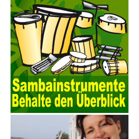
for easy collection and conversion of financial data and business
data. At the same time, the database technology also plays a
300-135 Online Exam Practice
role in the collection and
conversion. Using the import and export functions and backup
functions of various databases such as SQL Server, ACCESS,
EXCEL, DBASE, and ORACLE, the conversion of the data
format has met the auditing needs of auditors. Data collection is
realized through a user-defined data source. After the user uses
the data source (ODBC) in the operating system to establish a
user data source through the data source manager, the data
collection function of the AO can be used to connect to the user-
defined data. Source, to achieve the import and acquisition of
data. Computer network security is a problem that is highly
valued at present. Network security affects people all the time.
official cert guide Nowadays, people are rapidly developing
through network security technology. More and more network
technologies are playing our lives and raising awareness of
network security. The security of the network environment
requires the support of all aspects of society. It also requires
network administrators to improve their own quality. It also needs
the audience to raise awareness of network security. Only the
elements meet Practise Questions the standard requirements.